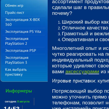
ассортимент продуктов
Обмен игр
сделали шаг в правиль
почему?
Прайс-лист
Эксплуатация X-B0X
Широкий выбор ка
360
Отличное качество
Эксплуатация PS Vita
Грамотный и вежли
Оперативная и сво
Эксплуатация
PlayStation 2
Многолетний опыт и ис
Эксплуатация PSP
чутко реагировать на 
Эксплуатация
индивидуальный подход
PlayStation 3
которые удивляют свое
Как выбрать
вами
аксессуарами
из 
приставку
Игровые приставки: купит
Потрясающий выбор по
Информеры
можно уточнить прямо 
телефонам, позволит н
сегодня:
8 августа
уже «историей» приста