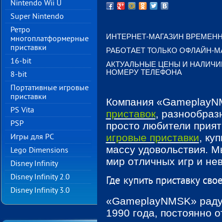
Nintendo Wii U
Super Nintendo
Ретро
ИНТЕРНЕТ-МАГАЗИН ВРЕМЕНН
многоплатформерные
приставки
РАБОТАЕТ ТОЛЬКО ОФЛАЙН-М
16-bit
АКТУАЛЬНЫЕ ЦЕНЫ И НАЛИЧИ
НОМЕРУ ТЕЛЕФОНА
8-bit
Портативные игровые
приставки
Компания «GameplayN
PS Vita
приставок
, разнообраз
PSP
просто любители прият
игровые приставки
, ку
Игры для PC
массу удовольствия. М
Lego Dimensions
мир отличных игр и не
Disney Infinity
Disney Infinity 2.0
Где купить приставку сво
Disney Infinity 3.0
«GameplayNMSK» радуе
1990 года, постоянно 