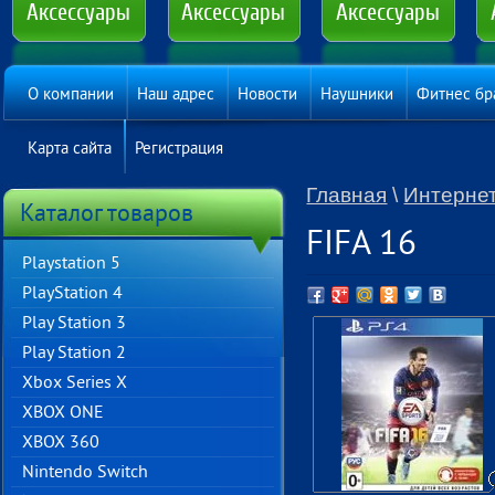
Аксессуары
Аксессуары
Аксессуары
О компании
Наш адрес
Новости
Наушники
Фитнес бр
Карта сайта
Регистрация
Главная
\
Интернет
Каталог товаров
FIFA 16
Playstation 5
PlayStation 4
Play Station 3
Play Station 2
Хbox Series X
XBOX ONE
XBOX 360
Nintendo Switch