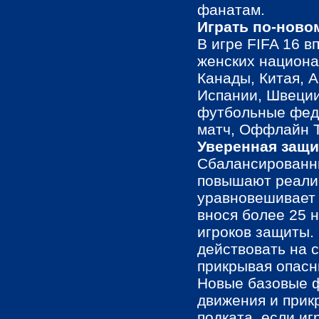
фанатам.
Играть по-ново
В игре FIFA 16 
женских национа
Канады, Китая, 
Испании, Швеци
футбольные феде
матч, Оффлайн Т
Уверенная защи
Сбалансированн
повышают реалис
уравновешивает
внося более 25 
игроков защиты.
действовать на 
прикрывая опасн
Новые базовые ф
движения и прик
подката, если иг