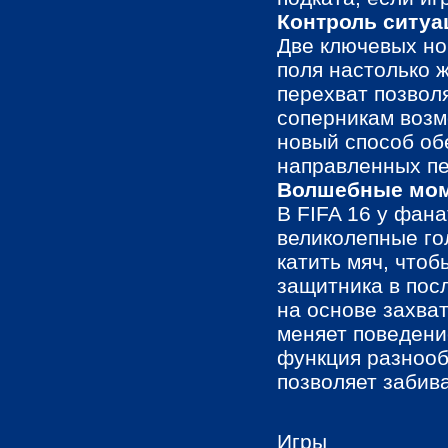
Контроль ситуа
Две ключевых но
поля настолько 
перехват позвол
соперникам возм
новый способ об
направленных пе
Волшебные мо
В FIFA 16 у фан
великолепные го
катить мяч, что
защитника в пос
на основе захва
меняет поведени
функция разнооб
позволяет забив
Игры