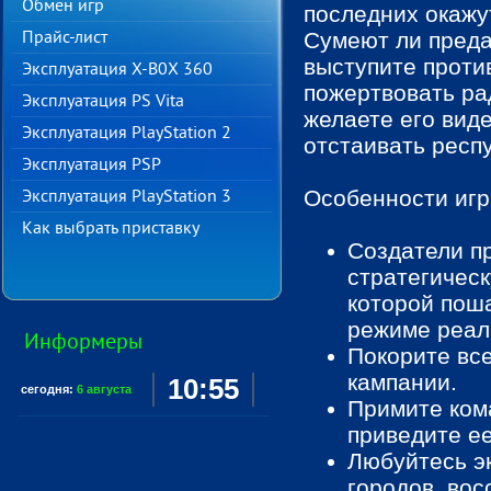
Обмен игр
последних окажу
Прайс-лист
Сумеют ли преда
выступите проти
Эксплуатация X-B0X 360
пожертвовать ра
Эксплуатация PS Vita
желаете его вид
Эксплуатация PlayStation 2
отстаивать респ
Эксплуатация PSP
Особенности игр
Эксплуатация PlayStation 3
Как выбрать приставку
Создатели п
стратегическ
которой пош
режиме реал
Информеры
Покорите вс
кампании.
10:55
сегодня:
6 августа
Примите ком
приведите ее
Любуйтесь э
городов, вос